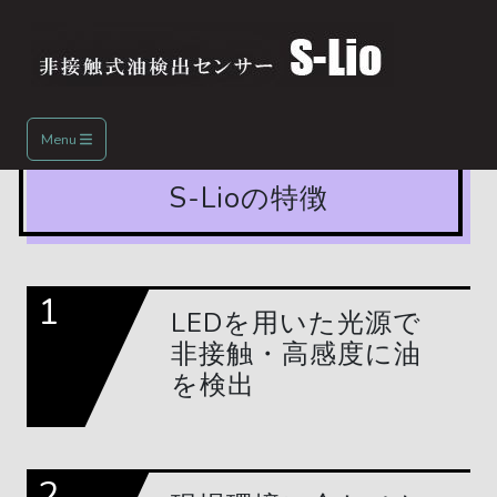
Menu
S-Lioの特徴
1
LEDを用いた光源で
非接触・高感度に油
を検出
2